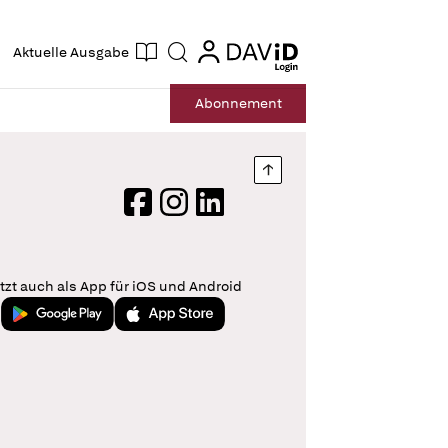
ogin
login
Aktuelle Ausgabe
Suche
Abo
nnement
Nach oben springen
Facebook
Instagram
LinkedIn
tzt auch als App für iOS und Android
Jetzt bei Google Play
Laden im App Store