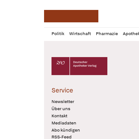
Deutsche Apotheker Ze
Profil
Daz
Politik
Wirtschaft
Pharmazie
Apothe
öffnen
Pur
Abo
öffnen
Deutscher Apotheker Verlag Logo
Service
Newsletter
Über uns
Kontakt
Mediadaten
Abo kündigen
RSS-Feed