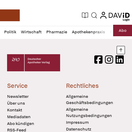
login
login
Aktuelle Ausgabe
Suche
Deutsche Apotheker Zeitung
Profil
Daz
Abo
Politik
Wirtschaft
Pharmazie
Apothekenpraxis
Recht
Sp
öffnen
Pur
Abo
öffnen
Nach
Deutscher Apotheker Verlag Logo
Facebook
Instagram
LinkedI
Service
Rechtliches
Newsletter
Allgemeine
Geschäftsbedingungen
Über uns
Allgemeine
Kontakt
Nutzungsbedingungen
Mediadaten
Impressum
Abo kündigen
Datenschutz
RSS-Feed