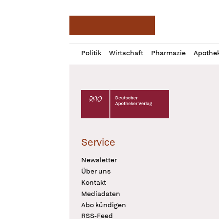
Deutsche Apotheker Ze
Profil
Daz
Politik
Wirtschaft
Pharmazie
Apothe
öffnen
Pur
Abo
öffnen
Deutscher Apotheker Verlag Logo
Service
Newsletter
Über uns
Kontakt
Mediadaten
Abo kündigen
RSS-Feed