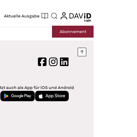
ogin
login
Aktuelle Ausgabe
Suche
Abo
nnement
Nach oben springen
Facebook
Instagram
LinkedIn
tzt auch als App für iOS und Android
Jetzt bei Google Play
Laden im App Store