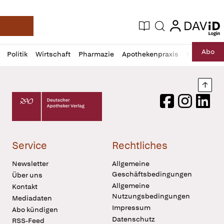
login
login
Aktuelle Ausgabe
Suche
Deutsche Apotheker Zeitung
Profil
Daz
Abo
Politik
Wirtschaft
Pharmazie
Apothekenpraxis
Recht
Sp
öffnen
Pur
Abo
öffnen
Nach
Deutscher Apotheker Verlag Logo
Facebook
Instagram
LinkedI
Service
Rechtliches
Newsletter
Allgemeine
Geschäftsbedingungen
Über uns
Allgemeine
Kontakt
Nutzungsbedingungen
Mediadaten
Impressum
Abo kündigen
Datenschutz
RSS-Feed