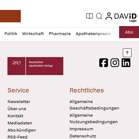
login
login
Aktuelle Ausgabe
Suche
Deutsche Apotheker Zeitung
Profil
Daz
Abo
Politik
Wirtschaft
Pharmazie
Apothekenpraxis
Recht
Sp
öffnen
Pur
Abo
öffnen
Nach
Deutscher Apotheker Verlag Logo
Facebook
Instagram
LinkedI
Service
Rechtliches
Newsletter
Allgemeine
Geschäftsbedingungen
Über uns
Allgemeine
Kontakt
Nutzungsbedingungen
Mediadaten
Impressum
Abo kündigen
Datenschutz
RSS-Feed