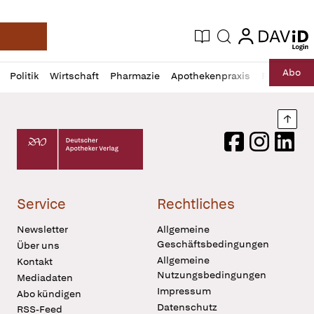
login
login
Aktuelle Ausgabe
Suche
Deutsche Apotheker Zeitung
Profil
Daz
Abo
Politik
Wirtschaft
Pharmazie
Apothekenpraxis
Recht
Sp
öffnen
Pur
Abo
öffnen
Nach
Deutscher Apotheker Verlag Logo
Facebook
Instagram
LinkedI
Service
Rechtliches
Newsletter
Allgemeine
Geschäftsbedingungen
Über uns
Allgemeine
Kontakt
Nutzungsbedingungen
Mediadaten
Impressum
Abo kündigen
Datenschutz
RSS-Feed