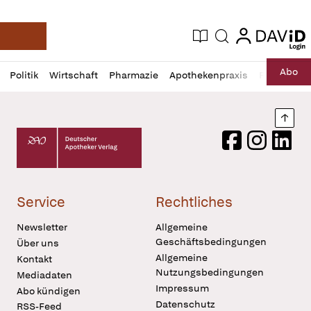
login
login
Aktuelle Ausgabe
Suche
Deutsche Apotheker Zeitung
Profil
Daz
Abo
Politik
Wirtschaft
Pharmazie
Apothekenpraxis
Recht
Sp
öffnen
Pur
Abo
öffnen
Nach
Deutscher Apotheker Verlag Logo
Facebook
Instagram
LinkedI
Service
Rechtliches
Newsletter
Allgemeine
Geschäftsbedingungen
Über uns
Allgemeine
Kontakt
Nutzungsbedingungen
Mediadaten
Impressum
Abo kündigen
Datenschutz
RSS-Feed