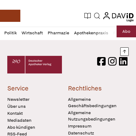
login
login
Aktuelle Ausgabe
Suche
Deutsche Apotheker Zeitung
Profil
Daz
Abo
Politik
Wirtschaft
Pharmazie
Apothekenpraxis
Recht
Sp
öffnen
Pur
Abo
öffnen
Nach
Deutscher Apotheker Verlag Logo
Facebook
Instagram
LinkedI
Service
Rechtliches
Newsletter
Allgemeine
Geschäftsbedingungen
Über uns
Allgemeine
Kontakt
Nutzungsbedingungen
Mediadaten
Impressum
Abo kündigen
Datenschutz
RSS-Feed