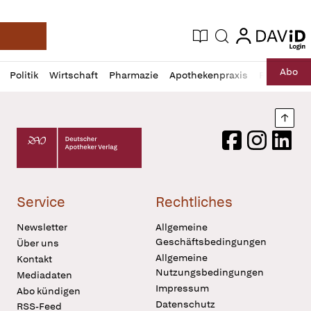
login
login
Aktuelle Ausgabe
Suche
Deutsche Apotheker Zeitung
Profil
Daz
Abo
Politik
Wirtschaft
Pharmazie
Apothekenpraxis
Recht
Sp
öffnen
Pur
Abo
öffnen
Nach
Deutscher Apotheker Verlag Logo
Facebook
Instagram
LinkedI
Service
Rechtliches
Newsletter
Allgemeine
Geschäftsbedingungen
Über uns
Allgemeine
Kontakt
Nutzungsbedingungen
Mediadaten
Impressum
Abo kündigen
Datenschutz
RSS-Feed