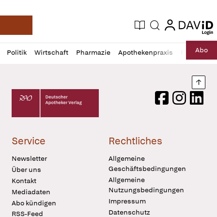
login
login
Aktuelle Ausgabe
Suche
Deutsche Apotheker Zeitung
Profil
Daz
Abo
Politik
Wirtschaft
Pharmazie
Apothekenpraxis
Recht
Sp
öffnen
Pur
Abo
öffnen
Nach
Deutscher Apotheker Verlag Logo
Facebook
Instagram
LinkedI
Service
Rechtliches
Newsletter
Allgemeine
Geschäftsbedingungen
Über uns
Allgemeine
Kontakt
Nutzungsbedingungen
Mediadaten
Impressum
Abo kündigen
Datenschutz
RSS-Feed