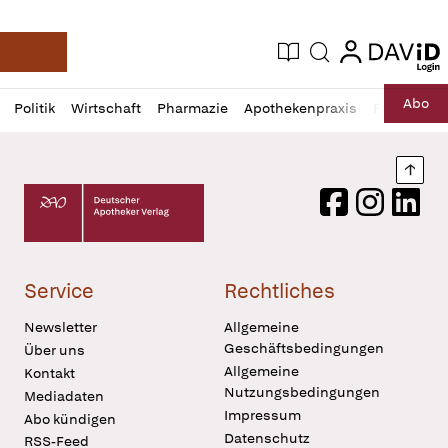
login
login
Aktuelle Ausgabe
Suche
Deutsche Apotheker Zeitung
Profil
Daz
Abo
Politik
Wirtschaft
Pharmazie
Apothekenpraxis
Recht
Sp
öffnen
Pur
Abo
öffnen
Nach
Deutscher Apotheker Verlag Logo
Facebook
Instagram
LinkedI
Service
Rechtliches
Newsletter
Allgemeine
Geschäftsbedingungen
Über uns
Allgemeine
Kontakt
Nutzungsbedingungen
Mediadaten
Impressum
Abo kündigen
Datenschutz
RSS-Feed