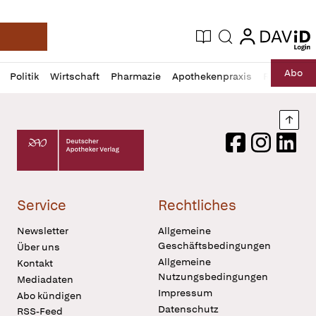
login
login
Aktuelle Ausgabe
Suche
Deutsche Apotheker Zeitung
Profil
Daz
Abo
Politik
Wirtschaft
Pharmazie
Apothekenpraxis
Recht
Sp
öffnen
Pur
Abo
öffnen
Nach
Deutscher Apotheker Verlag Logo
Facebook
Instagram
LinkedI
Service
Rechtliches
Newsletter
Allgemeine
Geschäftsbedingungen
Über uns
Allgemeine
Kontakt
Nutzungsbedingungen
Mediadaten
Impressum
Abo kündigen
Datenschutz
RSS-Feed