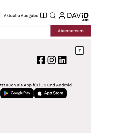
ogin
login
Aktuelle Ausgabe
Suche
Abo
nnement
Nach oben springen
Facebook
Instagram
LinkedIn
tzt auch als App für iOS und Android
Jetzt bei Google Play
Laden im App Store