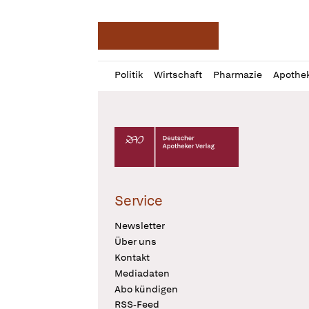
Deutsche Apotheker Ze
Profil
Daz
Politik
Wirtschaft
Pharmazie
Apothe
öffnen
Pur
Abo
öffnen
Deutscher Apotheker Verlag Logo
Service
Newsletter
Über uns
Kontakt
Mediadaten
Abo kündigen
RSS-Feed