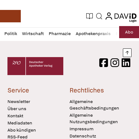
login
login
Aktuelle Ausgabe
Suche
Deutsche Apotheker Zeitung
Profil
Daz
Abo
Politik
Wirtschaft
Pharmazie
Apothekenpraxis
Recht
Sp
öffnen
Pur
Abo
öffnen
Nach
Deutscher Apotheker Verlag Logo
Facebook
Instagram
LinkedI
Service
Rechtliches
Newsletter
Allgemeine
Geschäftsbedingungen
Über uns
Allgemeine
Kontakt
Nutzungsbedingungen
Mediadaten
Impressum
Abo kündigen
Datenschutz
RSS-Feed