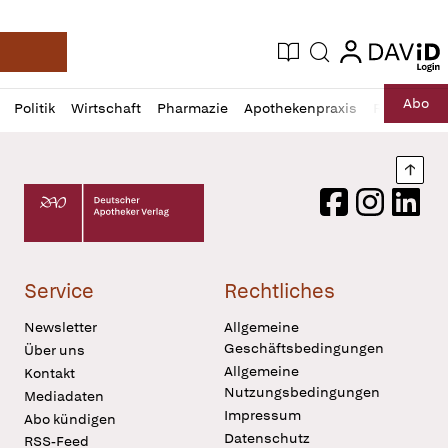
login
login
Aktuelle Ausgabe
Suche
Deutsche Apotheker Zeitung
Profil
Daz
Abo
Politik
Wirtschaft
Pharmazie
Apothekenpraxis
Recht
Sp
öffnen
Pur
Abo
öffnen
Nach
Deutscher Apotheker Verlag Logo
Facebook
Instagram
LinkedI
Service
Rechtliches
Newsletter
Allgemeine
Geschäftsbedingungen
Über uns
Allgemeine
Kontakt
Nutzungsbedingungen
Mediadaten
Impressum
Abo kündigen
Datenschutz
RSS-Feed