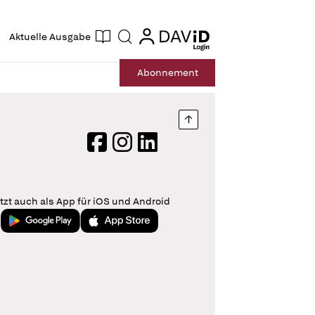
ogin
login
Aktuelle Ausgabe
Suche
Abo
nnement
Nach oben springen
Facebook
Instagram
LinkedIn
tzt auch als App für iOS und Android
Jetzt bei Google Play
Laden im App Store