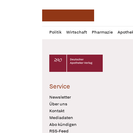
Deutsche Apotheker Ze
Profil
Daz
Politik
Wirtschaft
Pharmazie
Apothe
öffnen
Pur
Abo
öffnen
Deutscher Apotheker Verlag Logo
Service
Newsletter
Über uns
Kontakt
Mediadaten
Abo kündigen
RSS-Feed