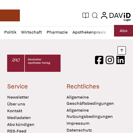
login
login
Aktuelle Ausgabe
Suche
Deutsche Apotheker Zeitung
Profil
Daz
Abo
Politik
Wirtschaft
Pharmazie
Apothekenpraxis
Recht
Sp
öffnen
Pur
Abo
öffnen
Nach
Deutscher Apotheker Verlag Logo
Facebook
Instagram
LinkedI
Service
Rechtliches
Newsletter
Allgemeine
Geschäftsbedingungen
Über uns
Allgemeine
Kontakt
Nutzungsbedingungen
Mediadaten
Impressum
Abo kündigen
Datenschutz
RSS-Feed