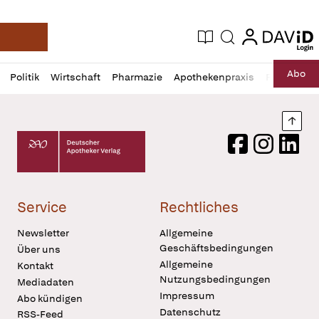
login
login
Aktuelle Ausgabe
Suche
Deutsche Apotheker Zeitung
Profil
Daz
Abo
Politik
Wirtschaft
Pharmazie
Apothekenpraxis
Recht
Sp
öffnen
Pur
Abo
öffnen
Nach
Deutscher Apotheker Verlag Logo
Facebook
Instagram
LinkedI
Service
Rechtliches
Newsletter
Allgemeine
Geschäftsbedingungen
Über uns
Allgemeine
Kontakt
Nutzungsbedingungen
Mediadaten
Impressum
Abo kündigen
Datenschutz
RSS-Feed