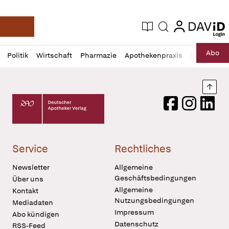
login
login
Aktuelle Ausgabe
Suche
Deutsche Apotheker Zeitung
Profil
Daz
Abo
Politik
Wirtschaft
Pharmazie
Apothekenpraxis
Recht
Sp
öffnen
Pur
Abo
öffnen
Nach
Deutscher Apotheker Verlag Logo
Facebook
Instagram
LinkedI
Service
Rechtliches
Newsletter
Allgemeine
Geschäftsbedingungen
Über uns
Allgemeine
Kontakt
Nutzungsbedingungen
Mediadaten
Impressum
Abo kündigen
Datenschutz
RSS-Feed