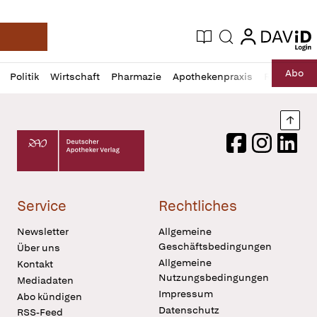
login
login
Aktuelle Ausgabe
Suche
Deutsche Apotheker Zeitung
Profil
Daz
Abo
Politik
Wirtschaft
Pharmazie
Apothekenpraxis
Recht
Sp
öffnen
Pur
Abo
öffnen
Nach
Deutscher Apotheker Verlag Logo
Facebook
Instagram
LinkedI
Service
Rechtliches
Newsletter
Allgemeine
Geschäftsbedingungen
Über uns
Allgemeine
Kontakt
Nutzungsbedingungen
Mediadaten
Impressum
Abo kündigen
Datenschutz
RSS-Feed