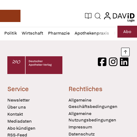
login
login
Aktuelle Ausgabe
Suche
Deutsche Apotheker Zeitung
Profil
Daz
Abo
Politik
Wirtschaft
Pharmazie
Apothekenpraxis
Recht
Sp
öffnen
Pur
Abo
öffnen
Nach
Deutscher Apotheker Verlag Logo
Facebook
Instagram
LinkedI
Service
Rechtliches
Newsletter
Allgemeine
Geschäftsbedingungen
Über uns
Allgemeine
Kontakt
Nutzungsbedingungen
Mediadaten
Impressum
Abo kündigen
Datenschutz
RSS-Feed