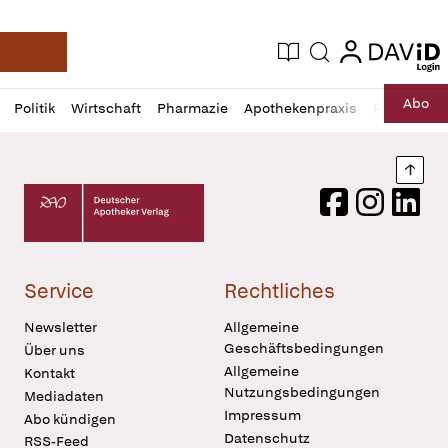
login
login
Aktuelle Ausgabe
Suche
Deutsche Apotheker Zeitung
Profil
Daz
Abo
Politik
Wirtschaft
Pharmazie
Apothekenpraxis
Recht
Sp
öffnen
Pur
Abo
öffnen
Nach
Deutscher Apotheker Verlag Logo
Facebook
Instagram
LinkedI
Service
Rechtliches
Newsletter
Allgemeine
Geschäftsbedingungen
Über uns
Allgemeine
Kontakt
Nutzungsbedingungen
Mediadaten
Impressum
Abo kündigen
Datenschutz
RSS-Feed