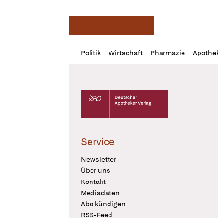
Deutsche Apotheker Ze
Profil
Daz
Politik
Wirtschaft
Pharmazie
Apothe
öffnen
Pur
Abo
öffnen
Deutscher Apotheker Verlag Logo
Service
Newsletter
Über uns
Kontakt
Mediadaten
Abo kündigen
RSS-Feed