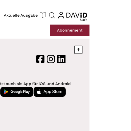
ogin
login
Aktuelle Ausgabe
Suche
Abo
nnement
Nach oben springen
Facebook
Instagram
LinkedIn
tzt auch als App für iOS und Android
Jetzt bei Google Play
Laden im App Store