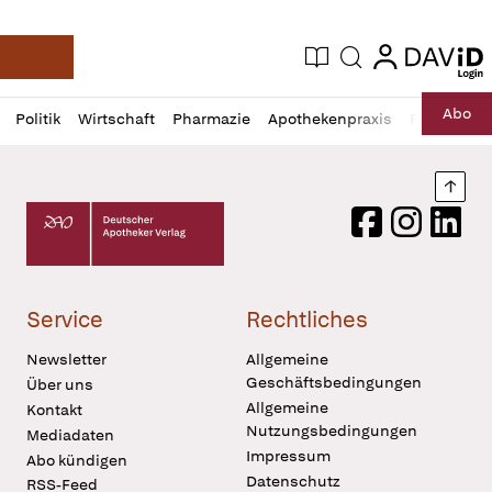
login
login
Aktuelle Ausgabe
Suche
Deutsche Apotheker Zeitung
Profil
Daz
Abo
Politik
Wirtschaft
Pharmazie
Apothekenpraxis
Recht
Sp
öffnen
Pur
Abo
öffnen
Nach
Deutscher Apotheker Verlag Logo
Facebook
Instagram
LinkedI
Service
Rechtliches
Newsletter
Allgemeine
Geschäftsbedingungen
Über uns
Allgemeine
Kontakt
Nutzungsbedingungen
Mediadaten
Impressum
Abo kündigen
Datenschutz
RSS-Feed