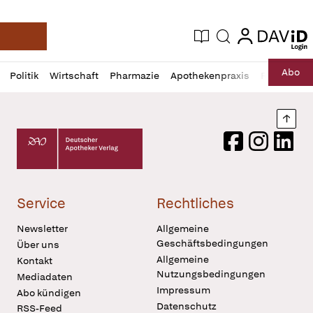
login
login
Aktuelle Ausgabe
Suche
Deutsche Apotheker Zeitung
Profil
Daz
Abo
Politik
Wirtschaft
Pharmazie
Apothekenpraxis
Recht
Sp
öffnen
Pur
Abo
öffnen
Nach
Deutscher Apotheker Verlag Logo
Facebook
Instagram
LinkedI
Service
Rechtliches
Newsletter
Allgemeine
Geschäftsbedingungen
Über uns
Allgemeine
Kontakt
Nutzungsbedingungen
Mediadaten
Impressum
Abo kündigen
Datenschutz
RSS-Feed