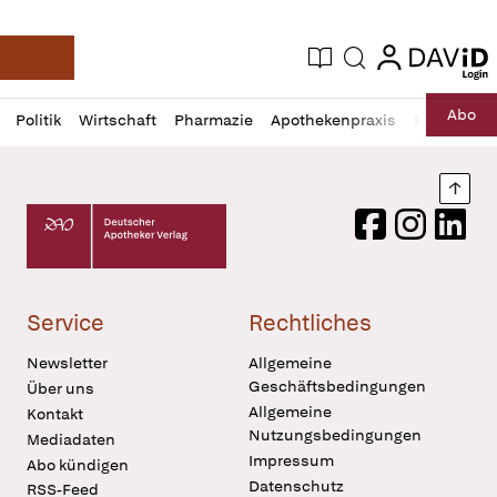
login
login
Aktuelle Ausgabe
Suche
Deutsche Apotheker Zeitung
Profil
Daz
Abo
Politik
Wirtschaft
Pharmazie
Apothekenpraxis
Recht
Sp
öffnen
Pur
Abo
öffnen
Nach
Deutscher Apotheker Verlag Logo
Facebook
Instagram
LinkedI
Service
Rechtliches
Newsletter
Allgemeine
Geschäftsbedingungen
Über uns
Allgemeine
Kontakt
Nutzungsbedingungen
Mediadaten
Impressum
Abo kündigen
Datenschutz
RSS-Feed