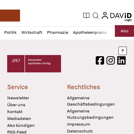
login
login
Aktuelle Ausgabe
Suche
Deutsche Apotheker Zeitung
Profil
Daz
Abo
Politik
Wirtschaft
Pharmazie
Apothekenpraxis
Recht
Sp
öffnen
Pur
Abo
öffnen
Nach
Deutscher Apotheker Verlag Logo
Facebook
Instagram
LinkedI
Service
Rechtliches
Newsletter
Allgemeine
Geschäftsbedingungen
Über uns
Allgemeine
Kontakt
Nutzungsbedingungen
Mediadaten
Impressum
Abo kündigen
Datenschutz
RSS-Feed