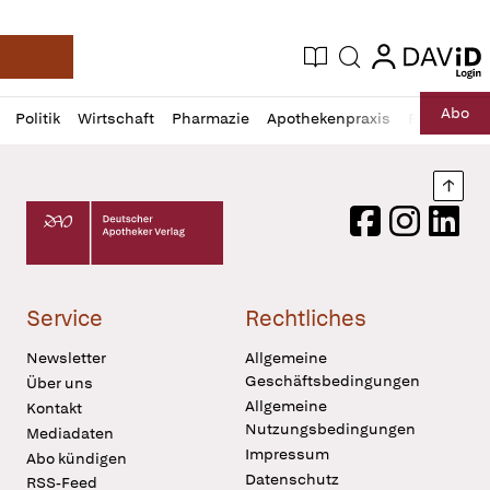
login
login
Aktuelle Ausgabe
Suche
Deutsche Apotheker Zeitung
Profil
Daz
Abo
Politik
Wirtschaft
Pharmazie
Apothekenpraxis
Recht
Sp
öffnen
Pur
Abo
öffnen
Nach
Deutscher Apotheker Verlag Logo
Facebook
Instagram
LinkedI
Service
Rechtliches
Newsletter
Allgemeine
Geschäftsbedingungen
Über uns
Allgemeine
Kontakt
Nutzungsbedingungen
Mediadaten
Impressum
Abo kündigen
Datenschutz
RSS-Feed