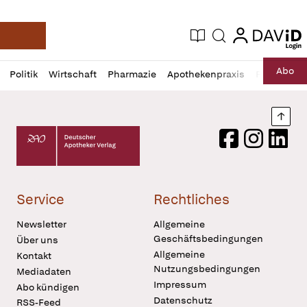
login
login
Aktuelle Ausgabe
Suche
Deutsche Apotheker Zeitung
Profil
Daz
Abo
Politik
Wirtschaft
Pharmazie
Apothekenpraxis
Recht
Sp
öffnen
Pur
Abo
öffnen
Nach
Deutscher Apotheker Verlag Logo
Facebook
Instagram
LinkedI
Service
Rechtliches
Newsletter
Allgemeine
Geschäftsbedingungen
Über uns
Allgemeine
Kontakt
Nutzungsbedingungen
Mediadaten
Impressum
Abo kündigen
Datenschutz
RSS-Feed