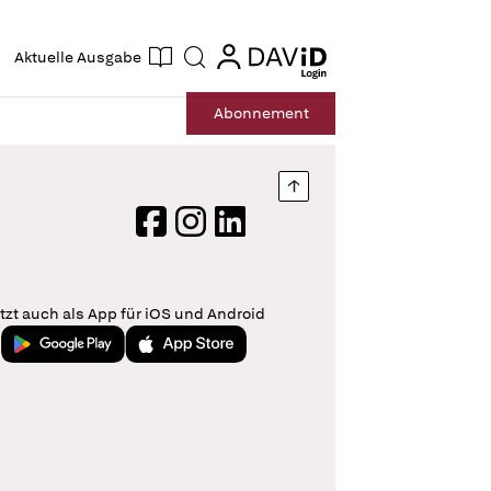
ogin
login
Aktuelle Ausgabe
Suche
Abo
nnement
Nach oben springen
Facebook
Instagram
LinkedIn
tzt auch als App für iOS und Android
Jetzt bei Google Play
Laden im App Store