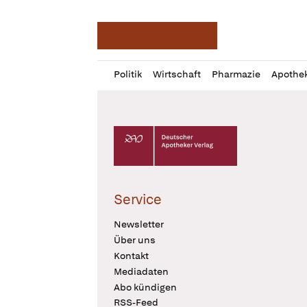
Deutsche Apotheker Ze
Profil
Daz
Politik
Wirtschaft
Pharmazie
Apothe
öffnen
Pur
Abo
öffnen
Deutscher Apotheker Verlag Logo
Service
Newsletter
Über uns
Kontakt
Mediadaten
Abo kündigen
RSS-Feed