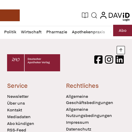
login
login
Aktuelle Ausgabe
Suche
Deutsche Apotheker Zeitung
Profil
Daz
Abo
Politik
Wirtschaft
Pharmazie
Apothekenpraxis
Recht
Sp
öffnen
Pur
Abo
öffnen
Nach
Deutscher Apotheker Verlag Logo
Facebook
Instagram
LinkedI
Service
Rechtliches
Newsletter
Allgemeine
Geschäftsbedingungen
Über uns
Allgemeine
Kontakt
Nutzungsbedingungen
Mediadaten
Impressum
Abo kündigen
Datenschutz
RSS-Feed