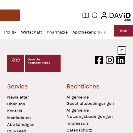
login
login
Aktuelle Ausgabe
Suche
Deutsche Apotheker Zeitung
Profil
Daz
Abo
Politik
Wirtschaft
Pharmazie
Apothekenpraxis
Recht
Sp
öffnen
Pur
Abo
öffnen
Nach
Deutscher Apotheker Verlag Logo
Facebook
Instagram
LinkedI
Service
Rechtliches
Newsletter
Allgemeine
Geschäftsbedingungen
Über uns
Allgemeine
Kontakt
Nutzungsbedingungen
Mediadaten
Impressum
Abo kündigen
Datenschutz
RSS-Feed