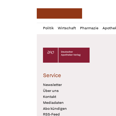
Deutsche Apotheker Ze
Profil
Daz
Politik
Wirtschaft
Pharmazie
Apothe
öffnen
Pur
Abo
öffnen
Deutscher Apotheker Verlag Logo
Service
Newsletter
Über uns
Kontakt
Mediadaten
Abo kündigen
RSS-Feed