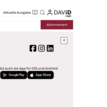
ogin
login
Aktuelle Ausgabe
Suche
Abo
nnement
Nach oben springen
Facebook
Instagram
LinkedIn
tzt auch als App für iOS und Android
Jetzt bei Google Play
Laden im App Store