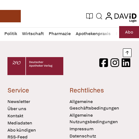
login
login
Aktuelle Ausgabe
Suche
Deutsche Apotheker Zeitung
Profil
Daz
Abo
Politik
Wirtschaft
Pharmazie
Apothekenpraxis
Recht
Sp
öffnen
Pur
Abo
öffnen
Nach
Deutscher Apotheker Verlag Logo
Facebook
Instagram
LinkedI
Service
Rechtliches
Newsletter
Allgemeine
Geschäftsbedingungen
Über uns
Allgemeine
Kontakt
Nutzungsbedingungen
Mediadaten
Impressum
Abo kündigen
Datenschutz
RSS-Feed