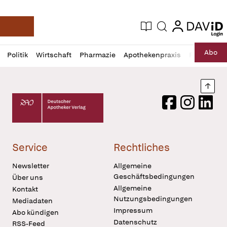
login
login
Aktuelle Ausgabe
Suche
Deutsche Apotheker Zeitung
Profil
Daz
Abo
Politik
Wirtschaft
Pharmazie
Apothekenpraxis
Recht
Sp
öffnen
Pur
Abo
öffnen
Nach
Deutscher Apotheker Verlag Logo
Facebook
Instagram
LinkedI
Service
Rechtliches
Newsletter
Allgemeine
Geschäftsbedingungen
Über uns
Allgemeine
Kontakt
Nutzungsbedingungen
Mediadaten
Impressum
Abo kündigen
Datenschutz
RSS-Feed