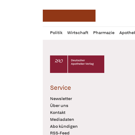
Deutsche Apotheker Ze
Profil
Daz
Politik
Wirtschaft
Pharmazie
Apothe
öffnen
Pur
Abo
öffnen
Deutscher Apotheker Verlag Logo
Service
Newsletter
Über uns
Kontakt
Mediadaten
Abo kündigen
RSS-Feed