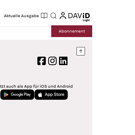
ogin
login
Aktuelle Ausgabe
Suche
Abo
nnement
Nach oben springen
Facebook
Instagram
LinkedIn
tzt auch als App für iOS und Android
Jetzt bei Google Play
Laden im App Store