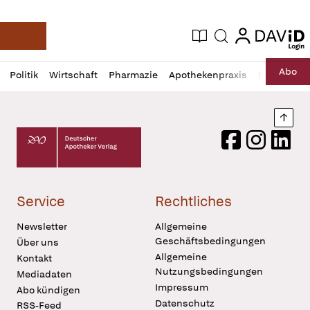
login
login
Aktuelle Ausgabe
Suche
Deutsche Apotheker Zeitung
Profil
Daz
Abo
Politik
Wirtschaft
Pharmazie
Apothekenpraxis
Recht
Sp
öffnen
Pur
Abo
öffnen
Nach
Deutscher Apotheker Verlag Logo
Facebook
Instagram
LinkedI
Service
Rechtliches
Newsletter
Allgemeine
Geschäftsbedingungen
Über uns
Allgemeine
Kontakt
Nutzungsbedingungen
Mediadaten
Impressum
Abo kündigen
Datenschutz
RSS-Feed