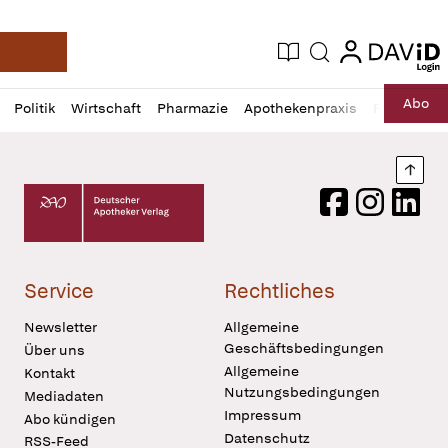
login
login
Aktuelle Ausgabe
Suche
Deutsche Apotheker Zeitung
Profil
Daz
Abo
Politik
Wirtschaft
Pharmazie
Apothekenpraxis
Recht
Sp
öffnen
Pur
Abo
öffnen
Nach
Deutscher Apotheker Verlag Logo
Facebook
Instagram
LinkedI
Service
Rechtliches
Newsletter
Allgemeine
Geschäftsbedingungen
Über uns
Allgemeine
Kontakt
Nutzungsbedingungen
Mediadaten
Impressum
Abo kündigen
Datenschutz
RSS-Feed