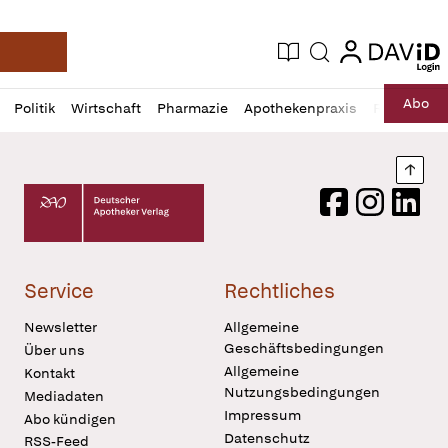
login
login
Aktuelle Ausgabe
Suche
Deutsche Apotheker Zeitung
Profil
Daz
Abo
Politik
Wirtschaft
Pharmazie
Apothekenpraxis
Recht
Sp
öffnen
Pur
Abo
öffnen
Nach
Deutscher Apotheker Verlag Logo
Facebook
Instagram
LinkedI
Service
Rechtliches
Newsletter
Allgemeine
Geschäftsbedingungen
Über uns
Allgemeine
Kontakt
Nutzungsbedingungen
Mediadaten
Impressum
Abo kündigen
Datenschutz
RSS-Feed