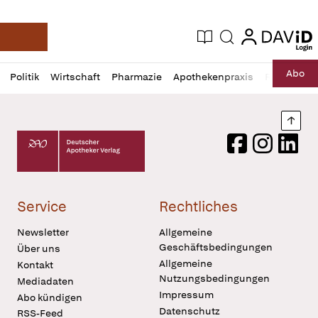
login
login
Aktuelle Ausgabe
Suche
Deutsche Apotheker Zeitung
Profil
Daz
Abo
Politik
Wirtschaft
Pharmazie
Apothekenpraxis
Recht
Sp
öffnen
Pur
Abo
öffnen
Nach
Deutscher Apotheker Verlag Logo
Facebook
Instagram
LinkedI
Service
Rechtliches
Newsletter
Allgemeine
Geschäftsbedingungen
Über uns
Allgemeine
Kontakt
Nutzungsbedingungen
Mediadaten
Impressum
Abo kündigen
Datenschutz
RSS-Feed