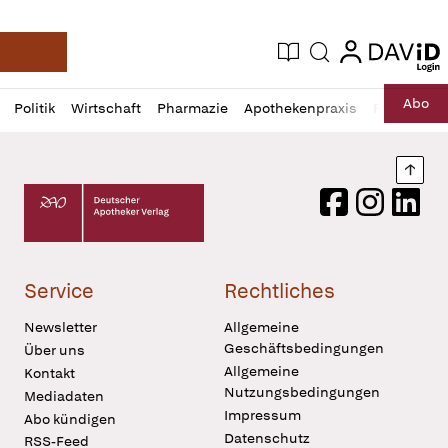
login
login
Aktuelle Ausgabe
Suche
Deutsche Apotheker Zeitung
Profil
Daz
Abo
Politik
Wirtschaft
Pharmazie
Apothekenpraxis
Recht
Sp
öffnen
Pur
Abo
öffnen
Nach
Deutscher Apotheker Verlag Logo
Facebook
Instagram
LinkedI
Service
Rechtliches
Newsletter
Allgemeine
Geschäftsbedingungen
Über uns
Allgemeine
Kontakt
Nutzungsbedingungen
Mediadaten
Impressum
Abo kündigen
Datenschutz
RSS-Feed