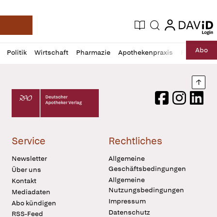
login
login
Aktuelle Ausgabe
Suche
Deutsche Apotheker Zeitung
Profil
Daz
Abo
Politik
Wirtschaft
Pharmazie
Apothekenpraxis
Recht
Sp
öffnen
Pur
Abo
öffnen
Nach
Deutscher Apotheker Verlag Logo
Facebook
Instagram
LinkedI
Service
Rechtliches
Newsletter
Allgemeine
Geschäftsbedingungen
Über uns
Allgemeine
Kontakt
Nutzungsbedingungen
Mediadaten
Impressum
Abo kündigen
Datenschutz
RSS-Feed