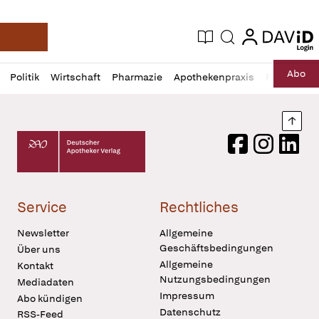
login
login
Aktuelle Ausgabe
Suche
Deutsche Apotheker Zeitung
Profil
Daz
Abo
Politik
Wirtschaft
Pharmazie
Apothekenpraxis
Recht
Sp
öffnen
Pur
Abo
öffnen
Nach
Deutscher Apotheker Verlag Logo
Facebook
Instagram
LinkedI
Service
Rechtliches
Newsletter
Allgemeine
Geschäftsbedingungen
Über uns
Allgemeine
Kontakt
Nutzungsbedingungen
Mediadaten
Impressum
Abo kündigen
Datenschutz
RSS-Feed