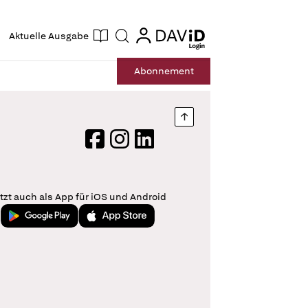
ogin
login
Aktuelle Ausgabe
Suche
Abo
nnement
Nach oben springen
Facebook
Instagram
LinkedIn
tzt auch als App für iOS und Android
Jetzt bei Google Play
Laden im App Store