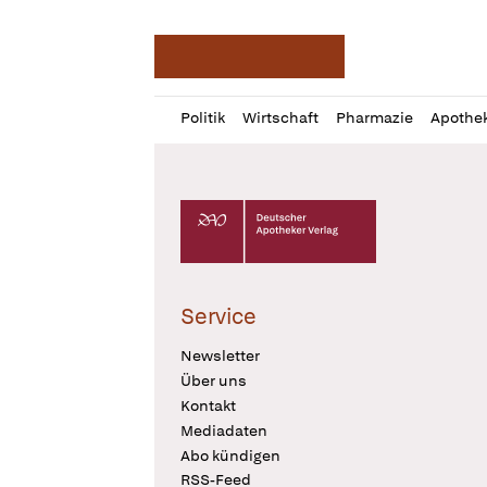
Deutsche Apotheker Ze
Profil
Daz
Politik
Wirtschaft
Pharmazie
Apothe
öffnen
Pur
Abo
öffnen
Deutscher Apotheker Verlag Logo
Service
Newsletter
Über uns
Kontakt
Mediadaten
Abo kündigen
RSS-Feed