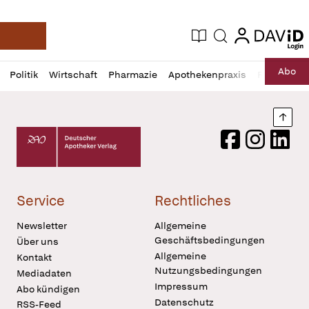
login
login
Aktuelle Ausgabe
Suche
Deutsche Apotheker Zeitung
Profil
Daz
Abo
Politik
Wirtschaft
Pharmazie
Apothekenpraxis
Recht
Sp
öffnen
Pur
Abo
öffnen
Nach
Deutscher Apotheker Verlag Logo
Facebook
Instagram
LinkedI
Service
Rechtliches
Newsletter
Allgemeine
Geschäftsbedingungen
Über uns
Allgemeine
Kontakt
Nutzungsbedingungen
Mediadaten
Impressum
Abo kündigen
Datenschutz
RSS-Feed