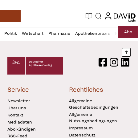
login
login
Aktuelle Ausgabe
Suche
Deutsche Apotheker Zeitung
Profil
Daz
Abo
Politik
Wirtschaft
Pharmazie
Apothekenpraxis
Recht
Sp
öffnen
Pur
Abo
öffnen
Nach
Deutscher Apotheker Verlag Logo
Facebook
Instagram
LinkedI
Service
Rechtliches
Newsletter
Allgemeine
Geschäftsbedingungen
Über uns
Allgemeine
Kontakt
Nutzungsbedingungen
Mediadaten
Impressum
Abo kündigen
Datenschutz
RSS-Feed