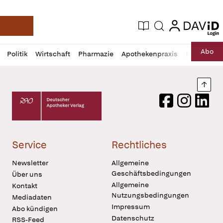
login
login
Aktuelle Ausgabe
Suche
Deutsche Apotheker Zeitung
Profil
Daz
Abo
Politik
Wirtschaft
Pharmazie
Apothekenpraxis
Recht
Sp
öffnen
Pur
Abo
öffnen
Nach
Deutscher Apotheker Verlag Logo
Facebook
Instagram
LinkedI
Service
Rechtliches
Newsletter
Allgemeine
Geschäftsbedingungen
Über uns
Allgemeine
Kontakt
Nutzungsbedingungen
Mediadaten
Impressum
Abo kündigen
Datenschutz
RSS-Feed