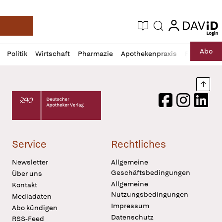
login
login
Aktuelle Ausgabe
Suche
Deutsche Apotheker Zeitung
Profil
Daz
Abo
Politik
Wirtschaft
Pharmazie
Apothekenpraxis
Recht
Sp
öffnen
Pur
Abo
öffnen
Nach
Deutscher Apotheker Verlag Logo
Facebook
Instagram
LinkedI
Service
Rechtliches
Newsletter
Allgemeine
Geschäftsbedingungen
Über uns
Allgemeine
Kontakt
Nutzungsbedingungen
Mediadaten
Impressum
Abo kündigen
Datenschutz
RSS-Feed