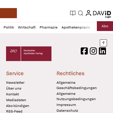
login
login
Aktuelle Ausgabe
Suche
Deutsche Apotheker Zeitung
Profil
Daz
Abo
Politik
Wirtschaft
Pharmazie
Apothekenpraxis
Recht
Sp
öffnen
Pur
Abo
öffnen
Nach
Deutscher Apotheker Verlag Logo
Facebook
Instagram
LinkedI
Service
Rechtliches
Newsletter
Allgemeine
Geschäftsbedingungen
Über uns
Allgemeine
Kontakt
Nutzungsbedingungen
Mediadaten
Impressum
Abo kündigen
Datenschutz
RSS-Feed