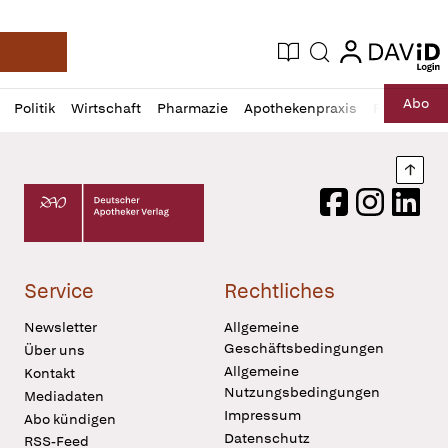
login
login
Aktuelle Ausgabe
Suche
Deutsche Apotheker Zeitung
Profil
Daz
Abo
Politik
Wirtschaft
Pharmazie
Apothekenpraxis
Recht
Sp
öffnen
Pur
Abo
öffnen
Nach
Deutscher Apotheker Verlag Logo
Facebook
Instagram
LinkedI
Service
Rechtliches
Newsletter
Allgemeine
Geschäftsbedingungen
Über uns
Allgemeine
Kontakt
Nutzungsbedingungen
Mediadaten
Impressum
Abo kündigen
Datenschutz
RSS-Feed